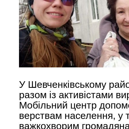
У Шевченківському райо
разом із активістами ви
Мобільний центр допо
верствам населення, у т
важкохворим громадяна