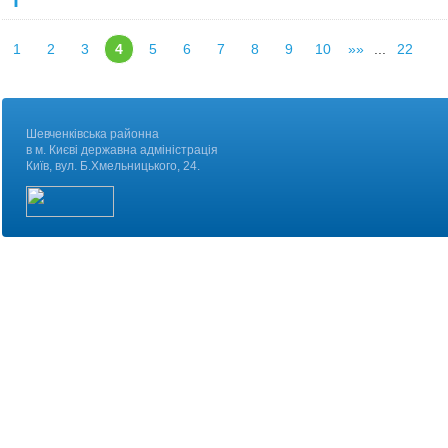
1
2
3
4
5
6
7
8
9
10
»»
...
22
Шевченківська районна
в м. Києві державна адміністрація
Київ, вул. Б.Хмельницького, 24.