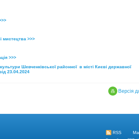
>>>
і мистецтва >>>
ація >>>
культури Шевченківської районної в місті Києві державної
від 23.04.2024
Версiя д
страція
RSS
Ма