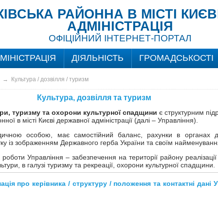
ІВСЬКА РАЙОННА В МІСТІ КИЄ
АДМІНІСТРАЦІЯ
ОФІЦІЙНИЙ ІНТЕРНЕТ-ПОРТАЛ
МІНІСТРАЦІЯ
ДІЯЛЬНІСТЬ
ГРОМАДСЬКОСТІ
→
Культура / дозвілля / туризм
Культура, дозвілля та туризм
ри, туризму та охорони культурної спадщини
є структурним під
ної в місті Києві державної адміністрації (далі – Управління).
дичною особою, має самостійний баланс, рахунки в органах д
тку із зображенням Державного герба України та своїм найменуванн
роботи Управління – забезпечення на території району реалізації
льтури, в галузі туризму та рекреації, охорони культурної спадщини.
ція про керівника / структуру / положення та контактні дані 