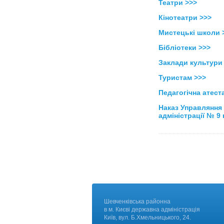
Театри >>>
Кінотеатри >>>
Мистецькі школи 
Бібліотеки >>>
Заклади культури 
Туристам
>>>
Педагогічна атест
Наказ Управляння 
адміністрації № 9 
Шевченківська районна
в м. Києві державна адміні
Київ, вул. Б.Хмельницького, 24.