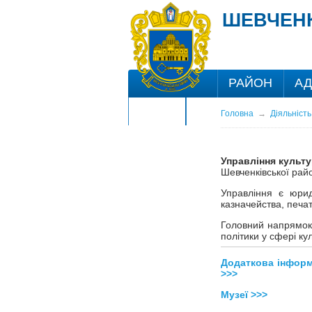
ШЕВЧЕНК
РАЙОН
АД
ЦНАП
Головна
→
Діяльність
Управління культу
Шевченківської район
Управління є юри
казначейства, печа
Головний напрямок 
політики у сфері ку
Додаткова інформа
>>>
Музеї >>>