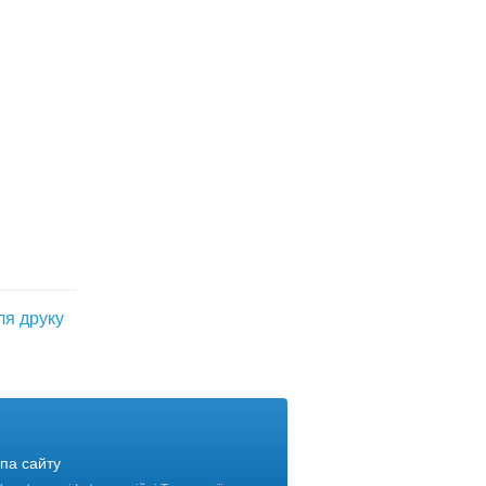
ля друку
па сайту