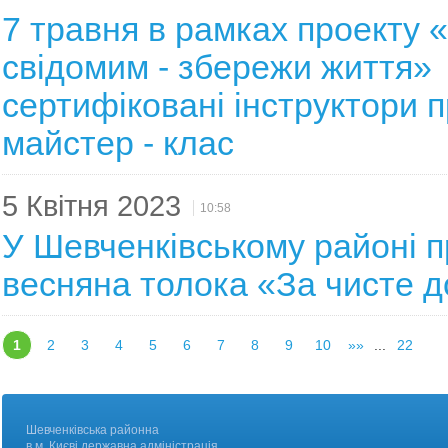
7 травня в рамках проекту 
свідомим - збережи життя»
сертифіковані інструктори 
майстер - клас
5 Квітня 2023
10:58
У Шевченківському районі 
весняна толока «За чисте д
1
2
3
4
5
6
7
8
9
10
»»
...
22
Шевченківська районна
в м. Києві державна адміністрація