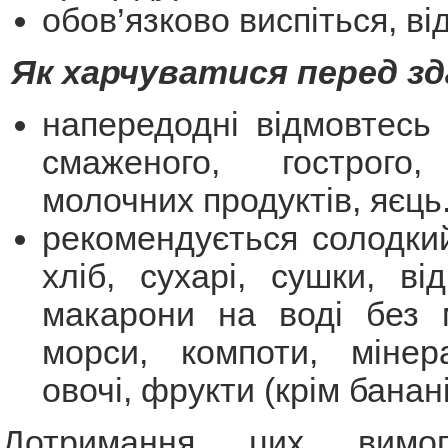
обов’язково виспіться, ві
Як харчуватися перед зд
напередодні відмовтесь 
смаженого, гострого,
молочних продуктів, яєць
рекомендується солодкий
хліб, сухарі, сушки, від
макарони на воді без м
морси, компоти, мінер
овочі, фрукти (крім банані
Дотримання цих вимо