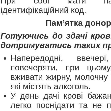
При собі мати па
ідентифікаційний код.
Пам’ятка доно
Готуючись до здачі крові
дотримуватись таких пр
Напередодні, ввечері
повечеряти, при цьом
вживати жирну, молочну ї
які містять алкоголь.
У день дачі крові бажан
легко поснідати та не 