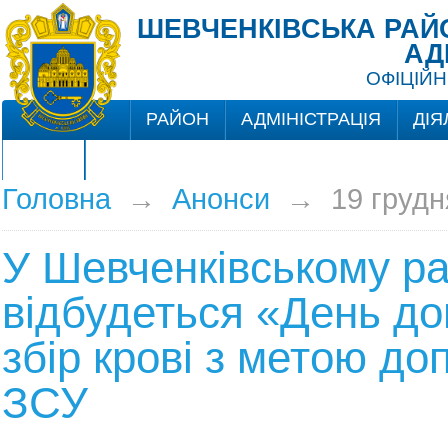
ШЕВЧЕНКІВСЬКА РАЙО
АД
ОФІЦІЙН
РАЙОН
АДМІНІСТРАЦІЯ
ДІЯ
ЦНАП
Головна
→
Анонси
→
19 грудн
У Шевченківському ра
відбудеться «День до
збір крові з метою до
ЗСУ