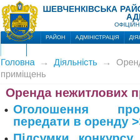
ШЕВЧЕНКІВСЬКА РАЙО
АД
ОФІЦІЙН
РАЙОН
АДМІНІСТРАЦІЯ
ДІЯ
ЦНАП
Головна
→
Діяльність
→
Орен
приміщень
Оренда нежитлових 
Оголошення пр
передати в оренду >
Підсумки конкурсу