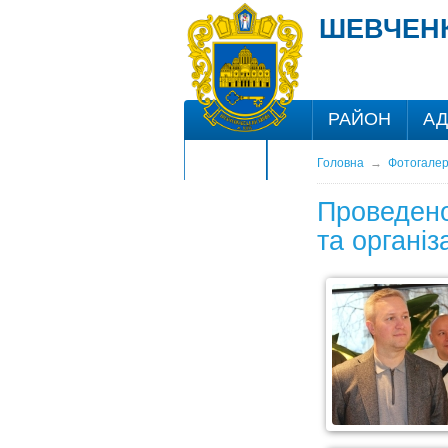
ШЕВЧЕНК
РАЙОН
АД
ЦНАП
Головна
→
Фотогале
Проведено
та організ