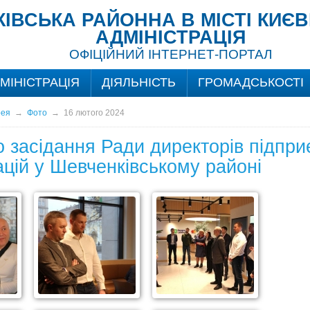
ІВСЬКА РАЙОННА В МІСТІ КИЄ
АДМІНІСТРАЦІЯ
ОФІЦІЙНИЙ ІНТЕРНЕТ-ПОРТАЛ
МІНІСТРАЦІЯ
ДІЯЛЬНІСТЬ
ГРОМАДСЬКОСТІ
рея
→
Фото
→
16 лютого 2024
 засідання Ради директорів підпри
ацій у Шевченківському районі