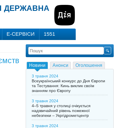
ВІ ДЕРЖАВНА
Е-СЕРВІСИ
1551
ємств
Новини
Анонси
Оголошення
3 травня 2024
Всеукраїнський конкурс до Дня Європи
та Тестування: Кинь виклик своїм
знанням про Європу
3 травня 2024
4–5 травня у столиці очікується
надзвичайний рівень пожежної
небезпеки – Укргідрометцентр
3 травня 2024