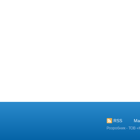
страція
RSS
Ма
Розробник - ТОВ «