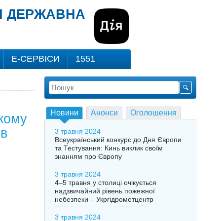
ВІ ДЕРЖАВНА
Е-СЕРВІСИ
1551
Новини
Анонси
Оголошення
ькому
ів
3 травня 2024
Всеукраїнський конкурс до Дня Європи
та Тестування: Кинь виклик своїм
знанням про Європу
3 травня 2024
4–5 травня у столиці очікується
надзвичайний рівень пожежної
небезпеки – Укргідрометцентр
3 травня 2024