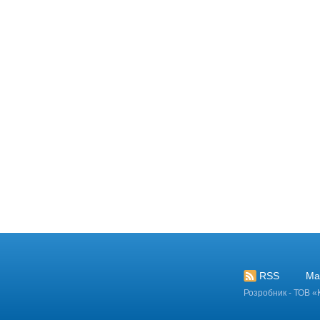
страція
RSS
Ма
Розробник - ТОВ «