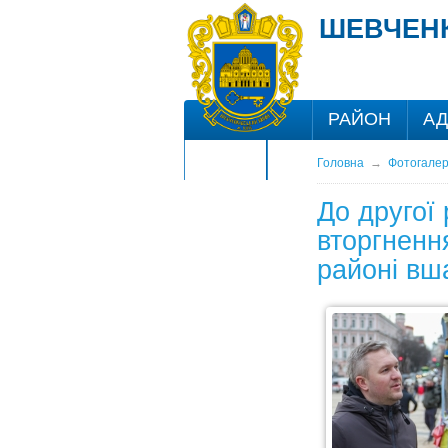
ШЕВЧЕНК
РАЙОН
АД
ЦНАП
Головна
→
Фотогале
До другої
вторгненн
районі вш