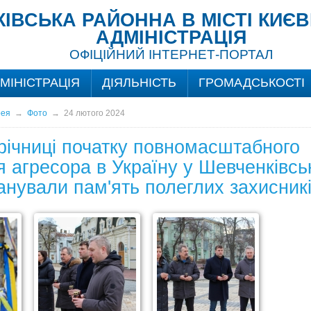
ІВСЬКА РАЙОННА В МІСТІ КИЄ
АДМІНІСТРАЦІЯ
ОФІЦІЙНИЙ ІНТЕРНЕТ-ПОРТАЛ
МІНІСТРАЦІЯ
ДІЯЛЬНІСТЬ
ГРОМАДСЬКОСТІ
рея
→
Фото
→
24 лютого 2024
 річниці початку повномасштабного
я агресора в Україну у Шевченківс
анували пам'ять полеглих захисник