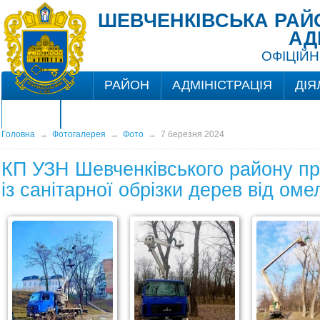
ШЕВЧЕНКІВСЬКА РАЙО
АД
ОФІЦІЙН
РАЙОН
АДМІНІСТРАЦІЯ
ДІЯ
ЦНАП
Головна
→
Фотогалерея
→
Фото
→
7 березня 2024
КП УЗН Шевченківського району пр
із санітарної обрізки дерев від оме