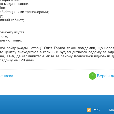
та медичні ванни;
інет;
еабілітаційними тренажерами;
у;
ичний кабінет;
ремонту взуття;
лога;
альню, тощо.
кої райдержадміністрації Олег Гаряга також повідомив, що нараз
го центру знаходиться в колишній будівлі дитячого садочку за адр
а, 11-А, де керівництвом міста та району планується відновити ді
садочку на 120 дітей.
 списку
Версiя д
страція
RSS
Ма