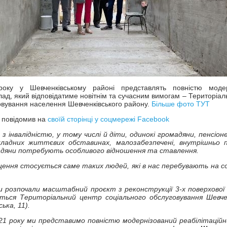
року у Шевченківському районі представлять повністю модер
лад, який відповідатиме новітнім та сучасним вимогам – Територіа
овування населення Шевченківського району.
Більше фото ТУТ
 повідомив на
своїй сторінці у соцмережі Facebook
 з інвалідністю, у тому числі й діти, одинокі громадяни, пенсіон
складних життєвих обставинах, малозабезпечені, внутрішньо 
омадяни потребують особливого відношення та ставлення.
ащення стосується саме таких людей, які в нас перебувають на с
и розпочали масштабний проєкт з реконструкції 3-х поверхової б
ься Територіальний центр соціального обслуговування Шевчен
ька, 11).
2021 року ми представимо повністю модернізований реабілітаційн