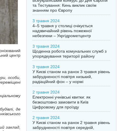
Всеукраїнський конкурс до Дня Європи
та Тестування: Кинь виклик своїм
знанням про Європу
3 травня 2024
4–5 травня у столиці очікується
надзвичайний рівень пожежної
небезпеки – Укргідрометцентр
3 травня 2024
нізований
Щоденна робота комунальних служб з
льний центр
упорядкування території району
3 травня 2024
У Києві станом на ранок 3 травня рівень
забрудненості повітря низький,
ери, особи,
радіаційний фон – у нормі
переміщені
2 травня 2024
оціальному
Електронні учнівські квитки: як
безкоштовно замовити в Київ
Цифровому для проїзду
удівлі, де
ківського
2 травня 2024
У Києві станом на ранок 2 травня рівень
ий заклад,
забрудненості повітря середній,