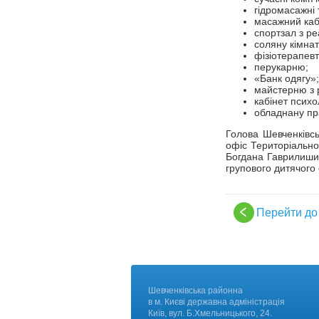
гідромасажні 
масажний каб
спортзал з р
соляну кімнат
фізіотерапевт
перукарню;
«Банк одягу»;
майстерню з 
кабінет психо
обладнану пр
Голова Шевченківсь
офіс Територіально
Богдана Гаврилишин
групового дитячого 
Перейти до
Шевченківська районна
в м. Києві державна адміні
Київ, вул. Б.Хмельницького, 24.