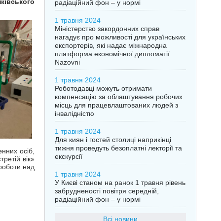
ківського
радіаційний фон – у нормі
1 травня 2024
Міністерство закордонних справ
нагадує про можливості для українських
експортерів, які надає міжнародна
платформа економічної дипломатії
Nazovni
1 травня 2024
Роботодавці можуть отримати
компенсацію за облаштування робочих
місць для працевлаштованих людей з
інвалідністю
1 травня 2024
Для киян і гостей столиці наприкінці
тижня проведуть безоплатні лекторії та
нних осіб,
екскурсії
ретій вік»
роботи над
1 травня 2024
У Києві станом на ранок 1 травня рівень
забрудненості повітря середній,
радіаційний фон – у нормі
Всі новини