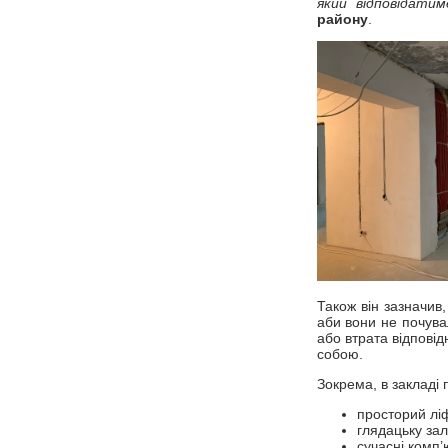
який відповідати
району
.
Також він зазначи
аби вони не почува
або втрата відпові
собою.
Зокрема, в закладі
просторий лі
глядацьку зал
сучасні комп’