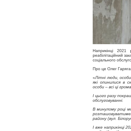
Наприкінці 2021 
реабілітаційний зак
соціального обслуг
Про це Олег Гаряга
«
Літні люди, особи
які опинилися в 
особи – всі ці гр
І цього разу покр
обслуговуванні.
В минулому році м
розташовуватимет
району (вул. Білорус
І вже наприкінці 