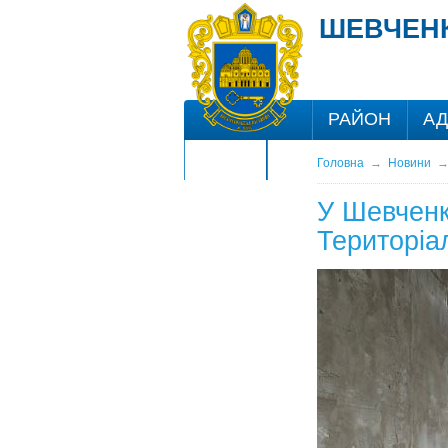
ШЕВЧЕНК
РАЙОН
АД
ЦНАП
Головна
→
Новини
У Шевченк
Територіа