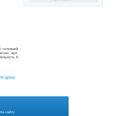
і головний
есою: вул.
яльність 6
ля друку
па сайту