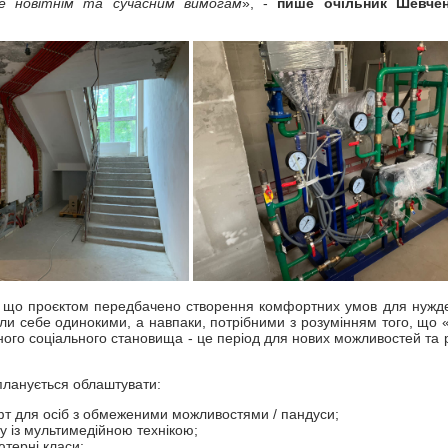
ме новітнім та сучасним вимогам
», -
пише очільник Шевчен
в, що проєктом передбачено створення комфортних умов для нужде
ли себе одинокими, а навпаки, потрібними з розумінням того, що «т
дного соціального становища - це період для нових можливостей та 
 планується облаштувати:
фт для осіб з обмеженими можливостями / пандуси;
у із мультимедійною технікою;
ютерні класи;