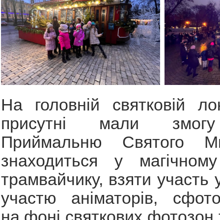
На головній святковій ло
присутні мали змогу
Приймальню Святого М
знаходиться у магічному
трамвайчику, взяти участь 
участю аніматорів, сфото
на фоні святкових фотозон 