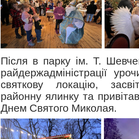
Після в парку ім. Т. Шевче
райдержадміністрації уроч
святкову локацію, засві
районну ялинку та привітав
Днем Святого Миколая.