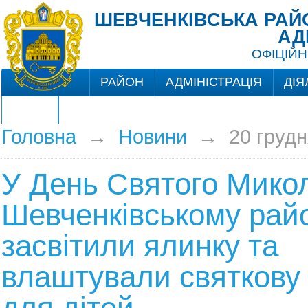
ШЕВЧЕНКІВСЬКА РАЙО
АД
ОФІЦІЙН
РАЙОН
АДМІНІСТРАЦІЯ
ДІЯ
ЦНАП
Головна
→
Новини
→
20 грудн
У День Святого Мико
Шевченківському райо
засвітили ялинку та
влаштували святкову
для дітей