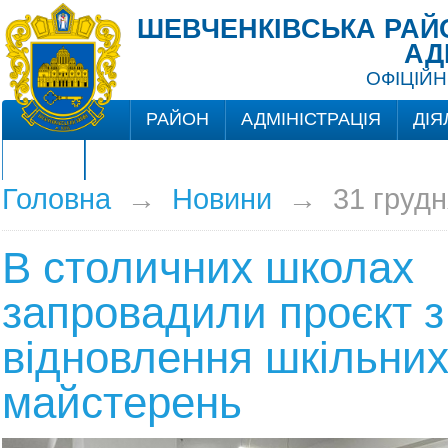
ШЕВЧЕНКІВСЬКА РАЙО
АД
ОФІЦІЙН
РАЙОН
АДМІНІСТРАЦІЯ
ДІЯ
ЦНАП
Головна
→
Новини
→
31 грудн
В столичних школах
запровадили проєкт з
відновлення шкільни
майстерень