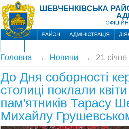
ШЕВЧЕНКІВСЬКА РАЙО
АД
ОФІЦІЙН
РАЙОН
АДМІНІСТРАЦІЯ
ДІЯ
ЦНАП
Головна
→
Новини
→
21 січня
До Дня соборності ке
столиці поклали квіти
пам'ятників Тарасу Ш
Михайлу Грушевсько