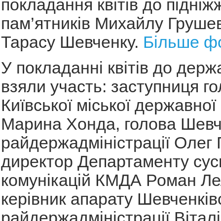
покладання квітів до підніж
пам’ятників Михайлу Груше
Тарасу Шевченку.
Більше ф
У покладанні квітів до держ
взяли участь: заступниця г
Київської міської державної 
Марина Хонда, голова Шевч
райдержадміністрації Олег 
директор Департаменту сус
комунікацій КМДА Роман Ле
керівник апарату Шевченків
райдержадміністрації Вітал