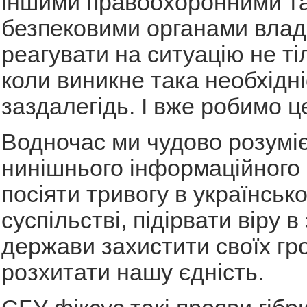
іншими правоохоронними т
безпековими органами влади
реагувати на ситуацію не тіл
коли виникне така необхідні
заздалегідь. І вже робимо ц
Водночас ми чудово розумі
нинішнього інформаційного 
посіяти тривогу в українськ
суспільстві, підірвати віру в
держави захистити своїх гр
розхитати нашу єдність.