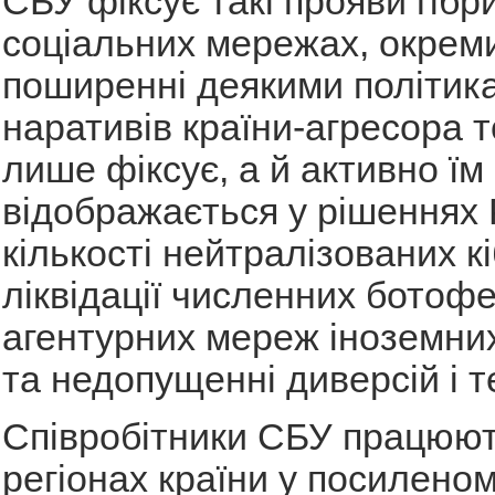
СБУ фіксує такі прояви гібр
соціальних мережах, окреми
поширенні деякими політик
наративів країни-агресора 
лише фіксує, а й активно їм
відображається у рішеннях
кількості нейтралізованих к
ліквідації численних ботофе
агентурних мереж іноземни
та недопущенні диверсій і т
Співробітники СБУ працюють
регіонах країни у посиленом