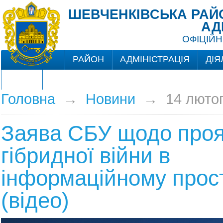
ШЕВЧЕНКІВСЬКА РАЙО
АД
ОФІЦІЙН
РАЙОН
АДМІНІСТРАЦІЯ
ДІЯ
ЦНАП
Головна
→
Новини
→
14 люто
Заява СБУ щодо проя
гібридної війни в
інформаційному прос
(відео)