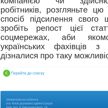
компанією чи здійсн
робітників, розгляньте цю
спосіб підсилення свого 
зробіть репост цієї ста
соцмережах, аби яком
українських фахівців з і
дізналися про таку можливіс
Перейти до списку
Шевченківська районна
в м. Києві державна адміністрація
Київ, вул. Б.Хмельницького, 24.