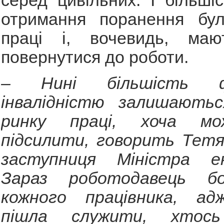
серед цивільних. І більші
отримання поранення бу
праці і, вочевидь, маю
повернутися до роботи.
– Нині більшість ф
інвалідністю залишають
ринку праці, хоча м
підсилити, говорить Тетя
заступниця Міністра ек
Зараз роботодавець б
кожного працівника, ад
пішла служити, хтос