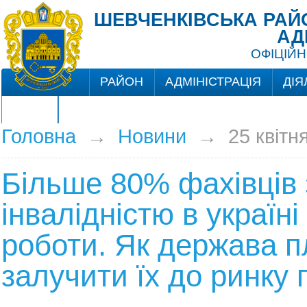
ШЕВЧЕНКІВСЬКА РАЙО
АД
ОФІЦІЙН
РАЙОН
АДМІНІСТРАЦІЯ
ДІЯ
ЦНАП
Головна
→
Новини
→
25 квітн
Більше 80% фахівців 
інвалідністю в україн
роботи. Як держава п
залучити їх до ринку 